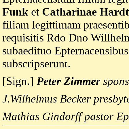
Funk
et
Catharinae Hardt
filiam legittimam praesentib
requisitis Rdo Dno Willhel
subaedituo Epternacensibus
subscripserunt.
[Sign.]
Peter Zimmer
spon
J.Wilhelmus Becker presbyter
Mathias Gindorff pastor Ep