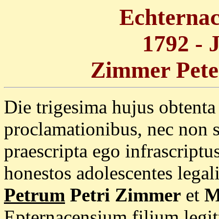
Echternac
1792 - 
Zimmer Pete
Die trigesima hujus obtenta
proclamationibus, nec non s
praescripta ego infrascript
honestos adolescentes legal
Petrum
Petri Zimmer
et
M
Epternacensium filium legi