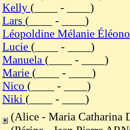
Kelly
(____ - ____)
Lars
(____ - ____)
Léopoldine Mélanie Éléon
Lucie
(____ - ____)
Manuela
(____ - ____)
Marie
(____ - ____)
Nico
(____ - ____)
Niki
(____ - ____)
(Alice - Maria Catharin