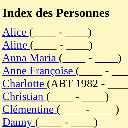
Index des Personnes
Alice
(____ - ____)
Aline
(____ - ____)
Anna Maria
(____ - ____)
Anne Françoise
(____ - __
Charlotte
(ABT 1982 - ___
Christian
(____ - ____)
Clémentine
(____ - ____)
Danny
(____ - ____)