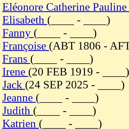
Eléonore Catherine Paulin
Elisabeth
(____ - ____)
Fanny
(____ - ____)
Françoise
(ABT 1806 - AF
Frans
(____ - ____)
Irene
(20 FEB 1919 - ____
Jack
(24 SEP 2025 - ____)
Jeanne
(____ - ____)
Judith
(____ - ____)
Katrien
(____ - ____)