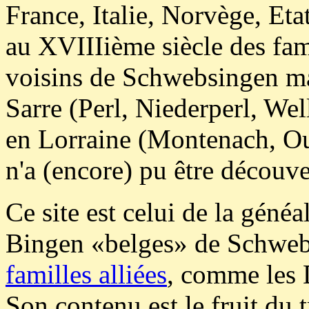
France, Italie, Norvège, Eta
au XVIIIième siècle des fam
voisins de Schwebsingen mai
Sarre (Perl, Niederperl, We
en Lorraine (Montenach, O
n'a (encore) pu être découver
Ce site est celui de la géné
Bingen «belges» de Schwebs
familles alliées
, comme les 
Son contenu est le fruit du 