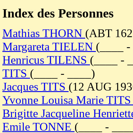
Index des Personnes
Mathias THORN
(ABT 162
Margareta TIELEN
(____ 
Henricus TILENS
(____ - 
TITS
(____ - ____)
Jacques TITS
(12 AUG 193
Yvonne Louisa Marie TIT
Brigitte Jacqueline Henri
Emile TONNE
(____ - ___