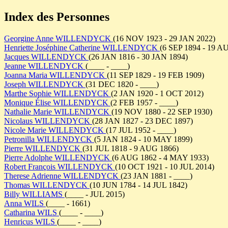
Index des Personnes
Georgine Anne WILLENDYCK
(16 NOV 1923 - 29 JAN 2022)
Henriette Joséphine Catherine WILLENDYCK
(6 SEP 1894 - 19 A
Jacques WILLENDYCK
(26 JAN 1816 - 30 JAN 1894)
Jeanne WILLENDYCK
(____ - ____)
Joanna Maria WILLENDYCK
(11 SEP 1829 - 19 FEB 1909)
Joseph WILLENDYCK
(31 DEC 1820 - ____)
Marthe Sophie WILLENDYCK
(2 JAN 1920 - 1 OCT 2012)
Monique Élise WILLENDYCK
(2 FEB 1957 - ____)
Nathalie Marie WILLENDYCK
(19 NOV 1880 - 22 SEP 1930)
Nicolaus WILLENDYCK
(28 JAN 1827 - 23 DEC 1897)
Nicole Marie WILLENDYCK
(17 JUL 1952 - ____)
Petronilla WILLENDYCK
(5 JAN 1824 - 10 MAY 1899)
Pierre WILLENDYCK
(31 JUL 1818 - 9 AUG 1866)
Pierre Adolphe WILLENDYCK
(6 AUG 1862 - 4 MAY 1933)
Robert François WILLENDYCK
(10 OCT 1921 - 10 JUL 2014)
Therese Adrienne WILLENDYCK
(23 JAN 1881 - ____)
Thomas WILLENDYCK
(10 JUN 1784 - 14 JUL 1842)
Billy WILLIAMS
(____ - JUL 2015)
Anna WILS
(____ - 1661)
Catharina WILS
(____ - ____)
Henricus WILS
(____ - ____)