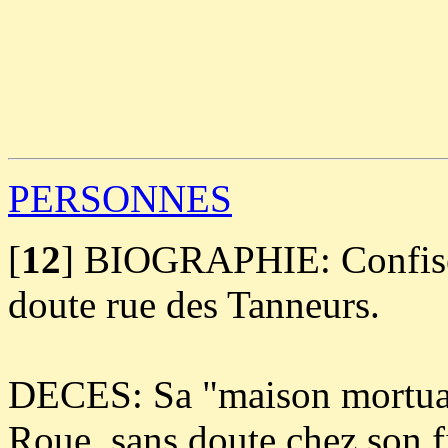
                                                       
                                                       
                                                       
                                                       
                                                       
                                                       
                                                       
                                                       
                                                       
PERSONNES
[
12
]
BIOGRAPHIE: Confiseu
doute rue des Tanneurs.
DECES: Sa "maison mortuaire
Roue, sans doute chez son f