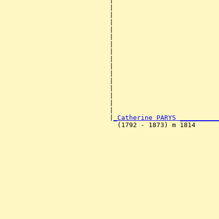
                           |                           
                           |                           
                           |                           
                           |                           
                           |                           
                           |                           
                           |                           
                           |                           
                           |                           
                           |                           
                           |                           
                           |                           
                           |                           
                           |                           
                           |                           
                           |                           
                           |
_Catherine PARYS __________
                             (1792 - 1873) m 1814      
                                                       
                                                       
                                                       
                                                       
                                                       
                                                       
                                                       
                                                       
                                                       
                                                       
                                                       
                                                       