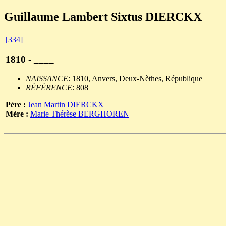
Guillaume Lambert Sixtus DIERCKX
[334]
1810 - ____
NAISSANCE
: 1810, Anvers, Deux-Nèthes, République
RÉFÉRENCE
: 808
Père :
Jean Martin DIERCKX
Mère :
Marie Thérèse BERGHOREN
                                                       
                                                       
                                                       
                                                       
                                                       
                                                       
                                                       
                                                       
                                                       
                                                       
                                                       