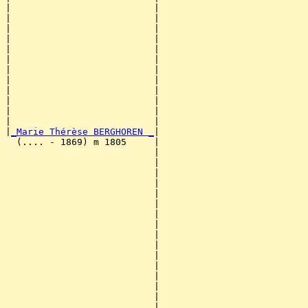
|                          |                           
|                          |                           
|                          |                           
|                          |                           
|                          |                           
|                          |                           
|                          |                           
|                          |                           
|                          |                           
|                          |                           
|                          |                           
|                          |                           
|
_Marie Thérèse BERGHOREN _
|

  (.... - 1869) m 1805     |

                           |                           
                           |                           
                           |                           
                           |                           
                           |                           
                           |                           
                           |                           
                           |                           
                           |                           
                           |                           
                           |                           
                           |                           
                           |                           
                           |                           
                           |                           
                           |                           