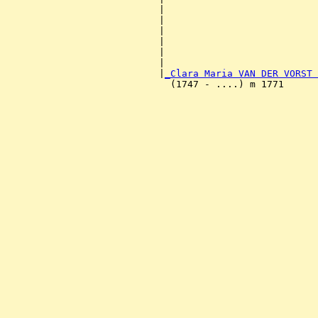
                           |                           
                           |                           
                           |                           
                           |                           
                           |                           
                           |                           
                           |
_Clara Maria VAN DER VORST 
                             (1747 - ....) m 1771      
                                                       
                                                       
                                                       
                                                       
                                                       
                                                       
                                                       
                                                       
                                                       
                                                       
                                                       
                                                       
                                                       
                                                       
                                                       
                                                       
                                                       
                                                       
                                                       
                                                       
                                                       