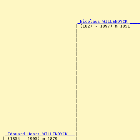
                                                       
                                                       
                                                       
                                                       
_Nicolaus WILLENDYCK ____
                             | (1827 - 1897) m 1851    
                             |                         
                             |                         
                             |                         
                             |                         
                             |                         
                             |                         
                             |                         
                             |                         
                             |                         
                             |                         
                             |                         
                             |                         
                             |                         
                             |                         
                             |                         
                             |                         
                             |                         
                             |                         
                             |                         
                             |                         
                             |                         
                             |                         
_Edouard Henri WILLENDYCK __
|

| (1854 - 1905) m 1879       |
