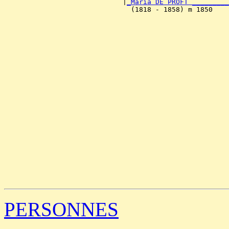
                             |
_Maria DE PROFT _________
                               (1818 - 1858) m 1850    
                                                       
                                                       
                                                       
                                                       
                                                       
                                                       
                                                       
                                                       
                                                       
                                                       
                                                       
                                                       
                                                       
                                                       
                                                       
                                                       
                                                       
                                                       
                                                       
                                                       
                                                       
PERSONNES