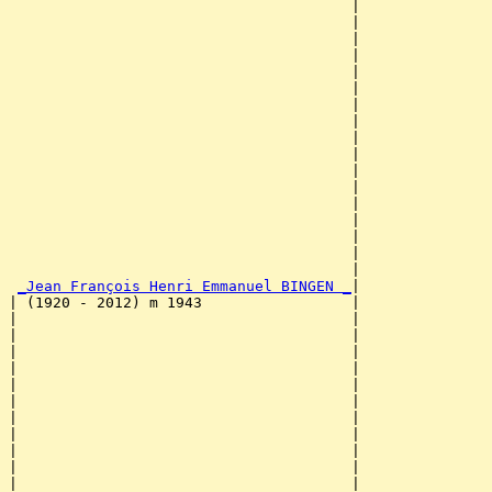
                                       |               
                                       |               
                                       |               
                                       |               
                                       |               
                                       |              
                                       |               
                                       |               
                                       |               
                                       |               
                                       |               
                                       |               
                                       |               
                                       |               
                                       |               
                                       |               
                                       |               
_Jean François Henri Emmanuel BINGEN _
|

| (1920 - 2012) m 1943                 |

|                                      |               
|                                      |               
|                                      |               
|                                      |               
|                                      |               
|                                      |               
|                                      |               
|                                      |               
|                                      |               
|                                      |               
|                                      |              