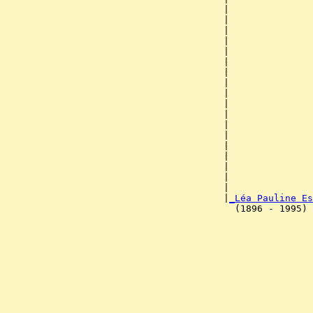
                                       |               
                                       |               
                                       |               
                                       |               
                                       |               
                                       |               
                                       |              
                                       |               
                                       |               
                                       |               
                                       |               
                                       |               
                                       |               
                                       |               
                                       |               
                                       |               
                                       |               
                                       |               
                                       |
_Léa Pauline Es
                                         (1896 - 1995) 
                                                       
                                                       
                                                       
                                                       
                                                       
                                                       
                                                       
                                                       
                                                       