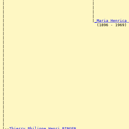
|                                      |               
|                                      |               
|                                      |               
|                                      |               
|                                      |
_Maria Henrica 
|                                        (1896 - 1969) 
|                                                      
|                                                      
|                                                      
|                                                      
|                                                      
|                                                      
|                                                      
|                                                      
|                                                      
|                                                      
|                                                     
|                                                      
|                                                      
|                                                      
|                                                      
|                                                      
|                                                      
|                                                      
|                                                      
|                                                      
|                                                      
|                                                      
|

|--
Thierry Philippe Henri BINGEN 