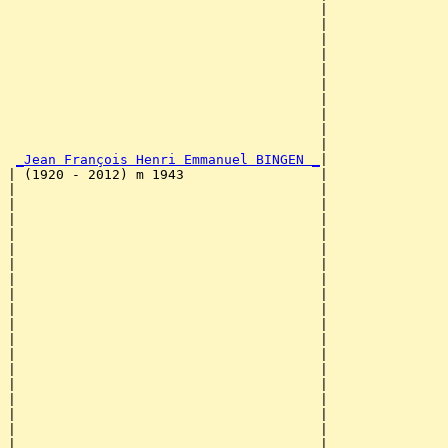
                                       |               
                                       |               
                                       |               
                                       |               
                                       |               
                                       |               
                                       |               
                                       |               
                                       |               
                                       |               
_Jean François Henri Emmanuel BINGEN _
|

| (1920 - 2012) m 1943                 |

|                                      |               
|                                      |               
|                                      |               
|                                      |               
|                                      |               
|                                      |               
|                                      |               
|                                      |               
|                                      |               
|                                      |               
|                                      |              
|                                      |               
|                                      |               
|                                      |               
|                                      |               
|                                      |               
|                                      |               
|                                      |               