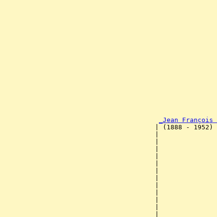
                                                       
                                                       
                                                       
                                                       
                                                       
                                                       
                                                       
                                                       
                                                       
                                                       
                                                       
                                                       
                                                       
                                                       
                                                       
_Jean François 
                                       | (1888 - 1952) 
                                       |               
                                       |               
                                       |               
                                       |               
                                       |               
                                       |               
                                       |               
                                       |               
                                       |               
                                       |               
                                       |              
                                       |               