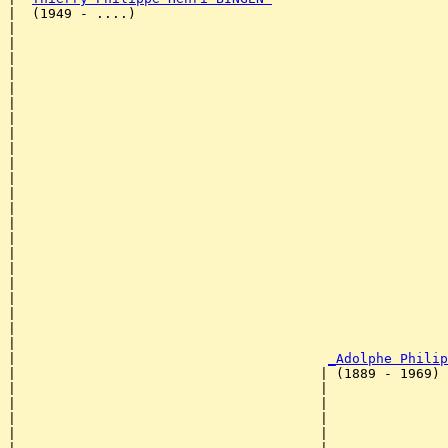
|  (1949 - ....)

|                                                      
|                                                      
|                                                      
|                                                      
|                                                      
|                                                      
|                                                      
|                                                      
|                                                      
|                                                      
|                                                     
|                                                      
|                                                      
|                                                      
|                                                      
|                                                      
|                                                      
|                                                      
|                                                      
|                                                      
|                                                      
|                                                      
|                                       
_Adolphe Philip
|                                      | (1889 - 1969) 
|                                      |               
|                                      |               
|                                      |               
|                                      |               