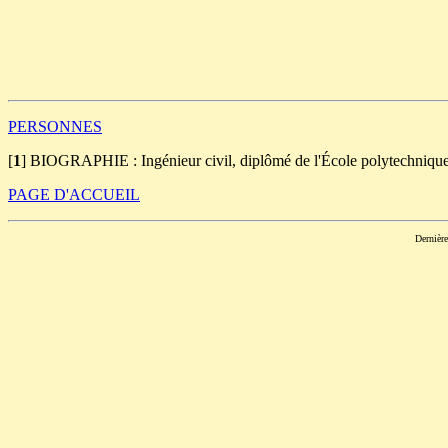
                                                       
                                                       
                                                       
                                                       
                                                       
PERSONNES
[
1
]
BIOGRAPHIE : Ingénieur civil, diplômé de l'École polytechnique d
PAGE D'ACCUEIL
Dernièr