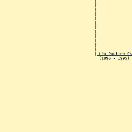
                                       |              
                                       |               
                                       |               
                                       |               
                                       |               
                                       |               
                                       |               
                                       |               
                                       |               
                                       |               
                                       |               
                                       |               
                                       |
_Léa Pauline Es
                                         (1896 - 1995) 
                                                       
                                                       
                                                       
                                                       
                                                       
                                                       
                                                       
                                                       
                                                       
                                                       
                                                      
                                                       
                                                       
                                                       
                                                       
                                                       